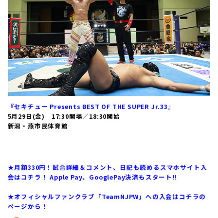
『セキチュー Presents BEST OF THE SUPER Jr.33』
5月29日(金) 17:30開場／18:30開始
新潟・燕市民体育館
大会の結果
はコチラ！
★月額330円！試合詳細＆コメント、日記も読めるスマホサイト入
会はコチラ！ Apple Pay、GooglePay決済もスタート!!
★オフィシャルファンクラブ「TeamNJPW」への入会はコチラの
ページから！