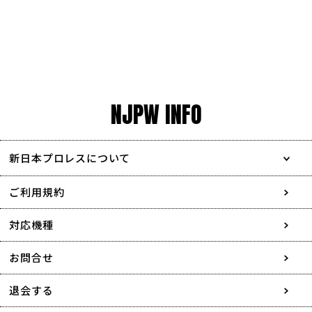
NJPW INFO
新日本プロレスについて
会社情報
ご利用規約
採用情報
対応機種
協賛・広告媒体のご案内
お問合せ
特定商取引に関する表記
退会する