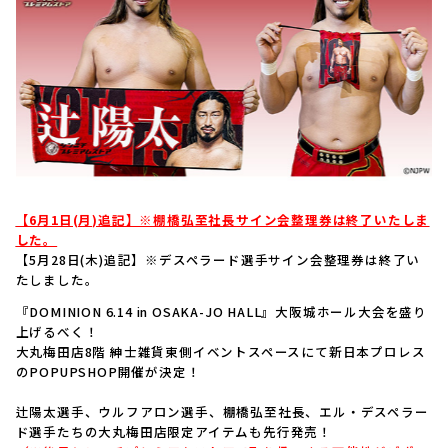
【6月1日(月)追記】※棚橋弘至社長サイン会整理券は終了いたしま
した。
【5月28日(木)追記】※デスペラード選手サイン会整理券は終了い
たしました。
『DOMINION 6.14 in OSAKA-JO HALL』大阪城ホール大会を盛り
上げるべく！
大丸梅田店8階 紳士雑貨東側イベントスペースにて新日本プロレス
のPOPUPSHOP開催が決定！
辻陽太選手、ウルフアロン選手、棚橋弘至社長、エル・デスペラー
ド選手たちの大丸梅田店限定アイテムも先行発売！