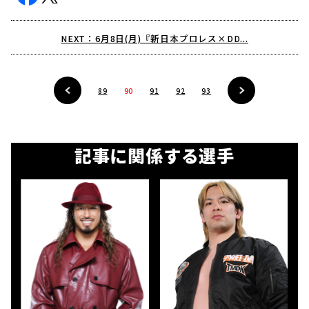
NEXT：6月8日(月)『新日本プロレス×DD...
89
90
91
92
93
記事に関係する選手