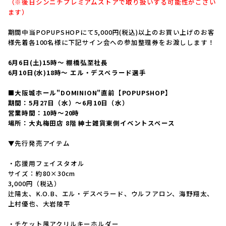
（※後日シンニチプレミアムストアで取り扱いする可能性がござい
ます）
期間中当POPUPSHOPにて5,000円(税込)以上のお買い上げのお客
様先着各100名様に下記サイン会への参加整理券をお渡しします！
6月6日(土)15時～ 棚橋弘至社長
6月10日(水)18時～ エル・デスペラード選手
■大阪城ホール"DOMINION"直前【POPUPSHOP】
期間：5月27日（水）～6月10日（水）
営業時間：10時～20時
場所：大丸梅田店 8階 紳士雑貨東側イベントスペース
▼先行発売アイテム
・応援用フェイスタオル
サイズ：約80×30cm
3,000円（税込）
辻陽太、K.O.B、エル・デスペラード、ウルフアロン、海野翔太、
上村優也、大岩陵平
・チケット風アクリルキーホルダー