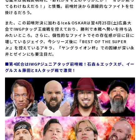
てるわけねえだろ！」と憤慨。前哨対決から直線的なファイトを仕
掛けるだろう。
また、この前哨対決に加わるIce＆OSKARは翌4月25日(土)広島大
会でIWGPタッグ王座戦を控えており、勝利で本戦へ勢いを持ち込
みたいところ。さらに、個性的なファイトでその存在感が日に日に
増しているジェイク、今シリーズ後に『BEST OF THE SUPER
Jr.』を控えているアキラ、『ヤングライオン杯』での因縁が深い永
井とゼインにも要注目だ。
■第4試合はIWGPジュニアタッグ前哨戦！石森＆エックスが、イー
グルス＆藤田と8人タッグ戦で激突！