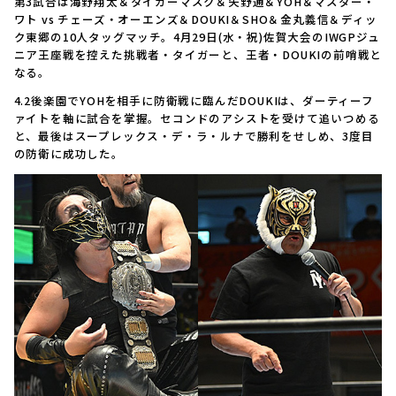
第3試合は海野翔太＆タイガーマスク＆矢野通＆YOH＆マスター・
ワト vs チェーズ・オーエンズ＆DOUKI＆SHO＆金丸義信＆ディッ
ク東郷の10人タッグマッチ。4月29日(水・祝)佐賀大会のIWGPジュ
ニア王座戦を控えた挑戦者・タイガーと、王者・DOUKIの前哨戦と
なる。
4.2後楽園でYOHを相手に防衛戦に臨んだDOUKIは、ダーティーフ
ァイトを軸に試合を掌握。セコンドのアシストを受けて追いつめる
と、最後はスープレックス・デ・ラ・ルナで勝利をせしめ、3度目
の防衛に成功した。