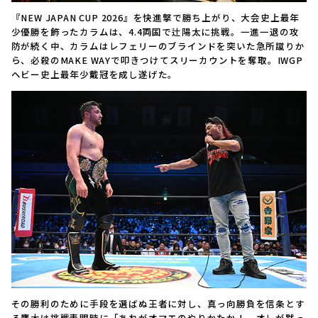
『NEW JAPAN CUP 2026』を快進撃で勝ち上がり、大会史上最年
少優勝を飾ったカラムは、4.4両国で辻陽太に挑戦。一進一退の攻
防が続く中、カラムはレフェリーのブラインドを突いた急所蹴りか
ら、必殺のMAKE WAYで叩きつけてスリーカウントを奪取。IWGP
ヘビー史上最年少戴冠を成し遂げた。
その勝利のために手段を選ばぬ王者に対し、真っ向勝負を信条とす
る鷹木は挑戦表明時に「あれがオマエのやりかたか！ オレが黙っ