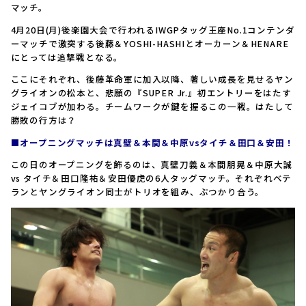
マッチ。
4月20日(月)後楽園大会で行われるIWGPタッグ王座No.1コンテンダ
ーマッチで激突する後藤＆YOSHI-HASHIとオーカーン＆HENARE
にとっては追撃戦となる。
ここにそれぞれ、後藤革命軍に加入以降、著しい成長を見せるヤン
グライオンの松本と、悲願の『SUPER Jr.』初エントリーをはたす
ジェイコブが加わる。チームワークが鍵を握るこの一戦。はたして
勝敗の行方は？
■オープニングマッチは真壁＆本間＆中原vsタイチ＆田口＆安田！
この日のオープニングを飾るのは、真壁刀義＆本間朋晃＆中原大誠
vs タイチ＆田口隆祐＆安田優虎の6人タッグマッチ。それぞれベテ
ランとヤングライオン同士がトリオを組み、ぶつかり合う。