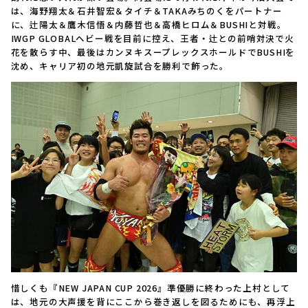
は、海野翔太＆石井智宏＆タイチ＆TAKAみちのくをパートナー
に、辻陽太＆鷹木信悟＆内藤哲也＆高橋ヒロム＆BUSHIと対戦。
IWGP GLOBALヘビー戦を目前に控え、王者・辻との前哨対決で火
花を散らす中、最後はカンヌキスープレックスホールドでBUSHIを
沈め、キャリア初の地元凱旋試合を勝利で飾った。
惜しくも『NEW JAPAN CUP 2026』準優勝に終わった上村として
は、地元の大声援を背にここから巻き返しを図るためにも、再浮上