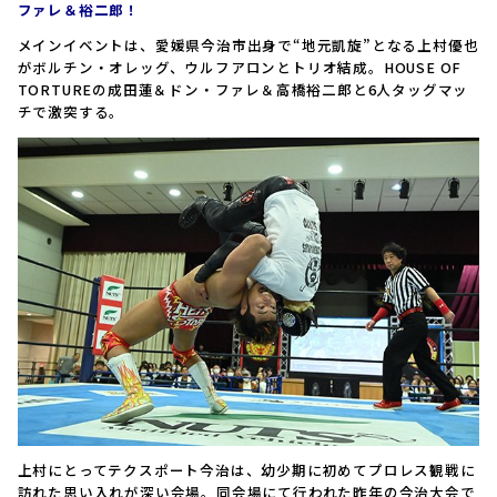
ファレ＆裕二郎！
メインイベントは、愛媛県今治市出身で“地元凱旋”となる上村優也
がボルチン・オレッグ、ウルフアロンとトリオ結成。HOUSE OF
TORTUREの成田蓮＆ドン・ファレ＆高橋裕二郎と6人タッグマッ
チで激突する。
上村にとってテクスポート今治は、幼少期に初めてプロレス観戦に
訪れた思い入れが深い会場。同会場にて行われた昨年の今治大会で