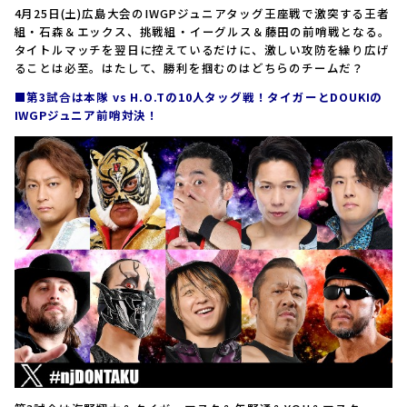
4月25日(土)広島大会のIWGPジュニアタッグ王座戦で激突する王者
組・石森＆エックス、挑戦組・イーグルス＆藤田の前哨戦となる。
タイトルマッチを翌日に控えているだけに、激しい攻防を繰り広げ
ることは必至。はたして、勝利を掴むのはどちらのチームだ？
■第3試合は本隊 vs H.O.Tの10人タッグ戦！タイガーとDOUKIの
IWGPジュニア前哨対決！