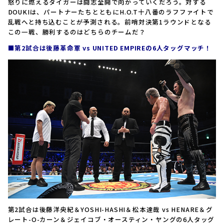
怒りに燃えるタイガーは闘志全開で向かっていくだろう。対する
DOUKIは、パートナーたちとともにH.O.T十八番のラフファイトで
乱戦へと持ち込むことが予測される。前哨対決第1ラウンドとなる
この一戦、勝利するのはどちらのチームだ？
■第2試合は後藤革命軍 vs UNITED EMPIREの6人タッグマッチ！
第2試合は後藤洋央紀＆YOSHI-HASHI＆松本達哉 vs HENARE＆グ
レート-O-カーン＆ジェイコブ・オースティン・ヤングの6人タッグ