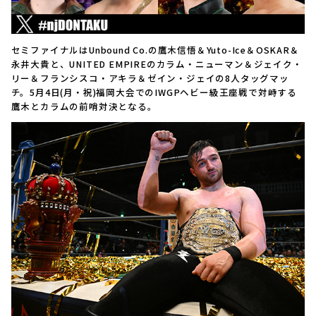
セミファイナルはUnbound Co.の鷹木信悟＆Yuto-Ice＆OSKAR＆
永井大貴と、UNITED EMPIREのカラム・ニューマン＆ジェイク・
リー＆フランシスコ・アキラ＆ゼイン・ジェイの8人タッグマッ
チ。5月4日(月・祝)福岡大会でのIWGPヘビー級王座戦で対峙する
鷹木とカラムの前哨対決となる。