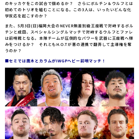
のキッカケをこの試合で掴めるか？ さらにボルチン＆ウルフとは
初めてのトリオを組むことになる。この3人は、いったいどんな化
学反応を起こすのか？
また、5月3日(日)福岡大会のNEVER無差別級王座戦で対峙するボル
チンと成田、スペシャルシングルマッチで対峙するウルフとファレ
は前哨戦となる。本隊チームが圧倒的なパワーを武器に王座戦へ弾
みをつけるか？ それともH.O.Tが悪の連携で翻弄して主導権を奪
うのか？
■セミでは鷹木とカラムがIWGPヘビー前哨マッチ！