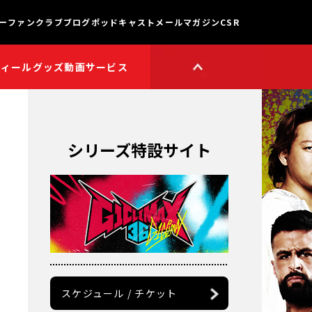
ー
ファンクラブ
ブログ
ポッドキャスト
メールマガジン
CSR
フィール
グッズ
動画サービス
HOP
新日本プロレスワールド
HOPプラス
Youtube公式チャンネル
TikTok公式アカウント
シリーズ特設サイト
獣神サンダー・ライガー

チャンネル
矢野通プロデュース!!
定
スイーツ真壁チャンネル
聖帝タイチのゲーム実況

チャンネル
鷹木信悟ちゃんねる
永田裕志のゼァ!チャンネル
オーカーンチャンネル
スケジュール / チケット