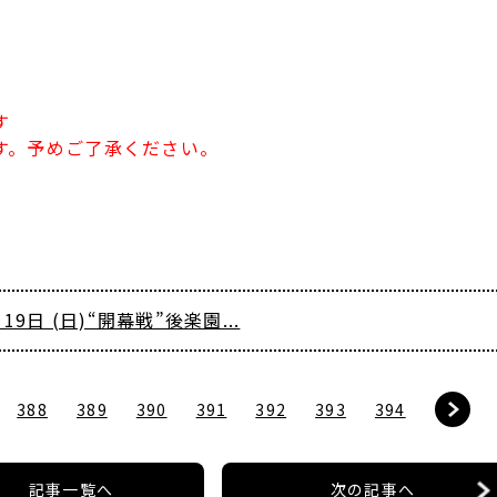
す
す。予めご了承ください。
19日 (日)“開幕戦”後楽園...
388
389
390
391
392
393
394
記事一覧へ
次の記事へ