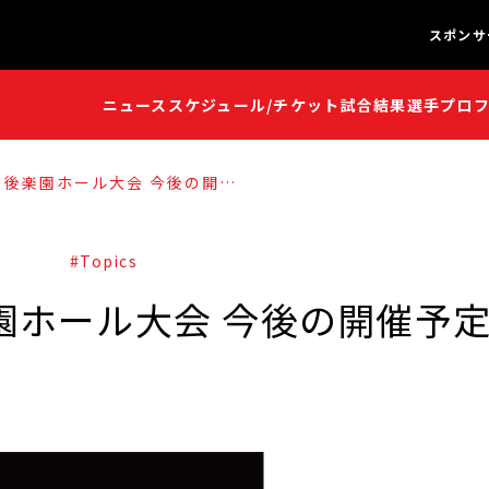
スポンサ
ニュース
スケジュール/チケット
試合結果
選手プロ
闘魂S
闘魂S
 後楽園ホール大会 今後の開催
#Topics
園ホール大会 今後の開催予