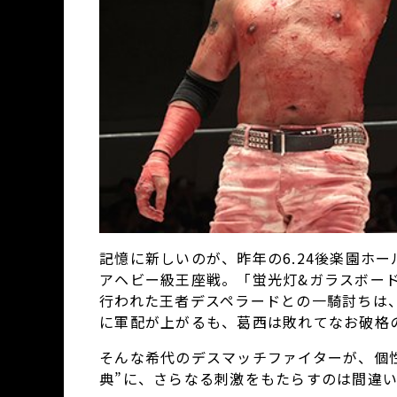
記憶に新しいのが、昨年の6.24後楽園ホール『“D
アヘビー級王座戦。「蛍光灯&ガラスボード＋αデス
行われた王者デスペラードとの一騎討ちは
に軍配が上がるも、葛西は敗れてなお破格
そんな希代のデスマッチファイターが、個
典”に、さらなる刺激をもたらすのは間違