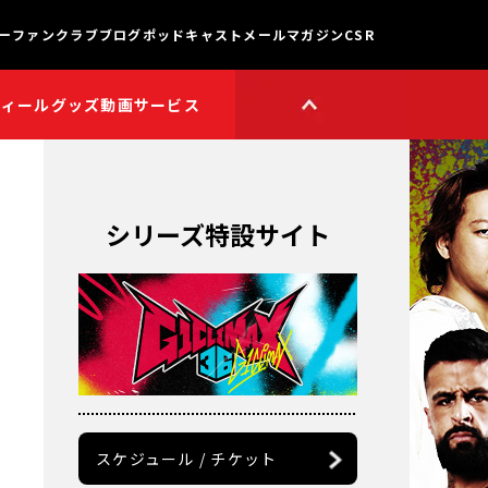
ー
ファンクラブ
ブログ
ポッドキャスト
メールマガジン
CSR
フィール
グッズ
動画サービス
HOP
新日本プロレスワールド
HOPプラス
Youtube公式チャンネル
TikTok公式アカウント
シリーズ特設サイト
獣神サンダー・ライガー

チャンネル
矢野通プロデュース!!
スイーツ真壁チャンネル
聖帝タイチのゲーム実況

！
チャンネル
鷹木信悟ちゃんねる
ッ
永田裕志のゼァ!チャンネル
オーカーンチャンネル
スケジュール / チケット