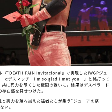
EATH PAIN invitacional』で実現したIWGPジュニ
マッチーI'm so glad I met youー」と銘打って
、共に死力を尽くした極限の戦いに。結果はデスペラード
の存在感を見せつけた。
性と実力を兼ね揃えた猛者たちが集う“ジュニアの祭
いない。