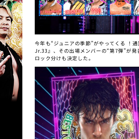
今年も“ジュニアの季節”がやってくる ！通算3
Jr.33』、その出場メンバーの“第7弾”
ロック分けも決定した。