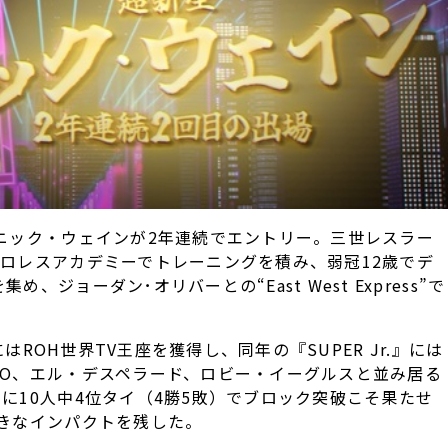
ニック・ウェインが2年連続でエントリー。三世レスラー
ロレスアカデミーでトレーニングを積み、弱冠12歳でデ
ジョーダン･オリバーとの“East West Express”で
にはROH世界TV王座を獲得し、同年の『SUPER Jr.』には
HO、エル・デスペラード、ロビー・イーグルスと並み居る
に10人中4位タイ（4勝5敗）でブロック突破こそ果たせ
大きなインパクトを残した。