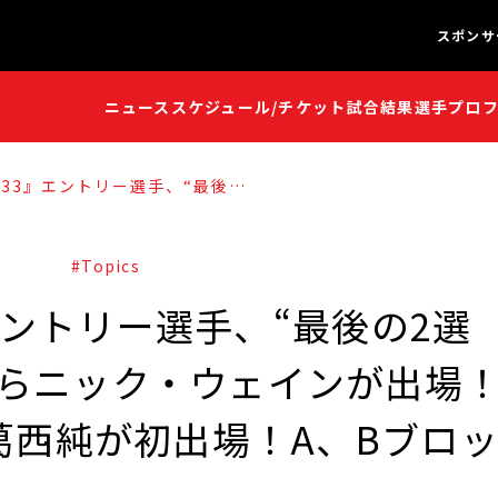
スポンサ
ニュース
スケジュール/チケット
試合結果
選手プロ
闘魂S
闘魂S
Jr.33』エントリー選手、“最後の
！】AEWからニック・ウェイン
FREEDOMSの葛西純が初出
ック分けも決定！
#Topics
3』エントリー選手、“最後の2選
からニック・ウェインが出場
の葛西純が初出場！A、Bブロ