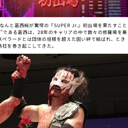
なんと葛西純が驚愕の『SUPER Jr.』初出場を果たすこと
”である葛西は、28年のキャリアの中で数々の修羅場を乗
スペラードとは団体の垣根を超えた固い絆で結ばれ、とき
熱狂を巻き起こしてきた。