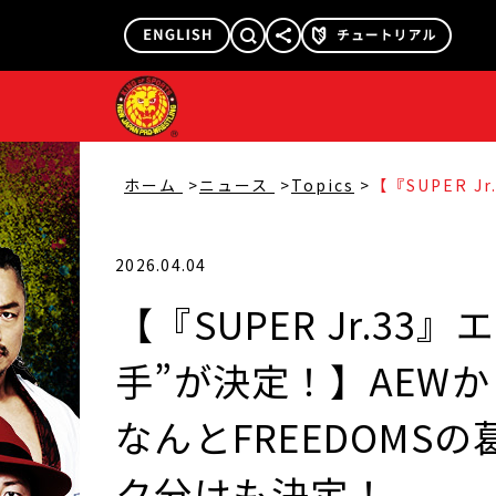
@njpw1972
@njpw_nyao
ホーム
ニュース
Topics
【『SUPER 
2選手”が決定
が出場！ なんと
場！A、Bブロ
2026.04.04
【『SUPER Jr.3
手”が決定！】AEW
なんとFREEDOMS
ク分けも決定！