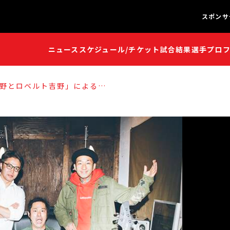
スポンサ
ニュース
スケジュール/チケット
試合結果
選手プロ
闘魂S
闘魂S
野とロベルト吉野」による、
ム大会のオフィシャル・テーマソ
EADY』が完成！ トレーラー映
【WK11】