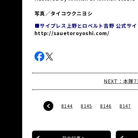
写真／タイコウクニヨシ
■サイプレス上野とロベルト吉野 公式サイ
http://sauetoroyoshi.com/
NEXT：本隊7
8144
8145
8146
8147
前の記事へ