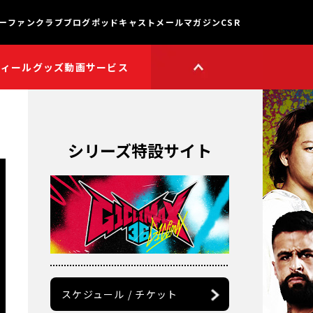
ー
ファンクラブ
ブログ
ポッドキャスト
メールマガジン
CSR
フィール
グッズ
動画サービス
HOP
新日本プロレスワールド
HOPプラス
Youtube公式チャンネル
TikTok公式アカウント
シリーズ特設サイト
獣神サンダー・ライガー

チャンネル
矢野通プロデュース!!
スイーツ真壁チャンネル
聖帝タイチのゲーム実況

チャンネル
鷹木信悟ちゃんねる
永田裕志のゼァ!チャンネル
オーカーンチャンネル
スケジュール / チケット