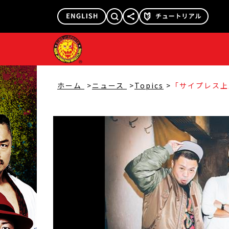
@njpw1972
@njpw_nyao
ホーム
ニュース
Topics
「サイプレス上
1.4東京ドー
ング『GET R
像を緊急公開!!