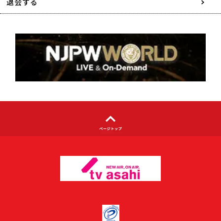
特定商取引に関する表記
退会する
個人情報について
著作権について
利用者情報の外部送信について