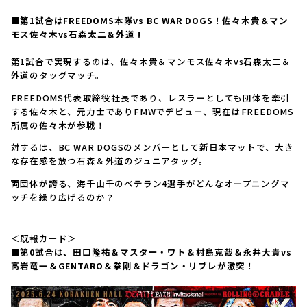
■第1試合はFREEDOMS本隊vs BC WAR DOGS！佐々木貴＆マン
モス佐々木vs石森太二＆外道 !
第1試合で実現するのは、佐々木貴＆マンモス佐々木vs石森太二＆
外道のタッグマッチ。
FREEDOMS代表取締役社長であり、レスラーとしても団体を牽引
する佐々木と、元力士でありFMWでデビュー、現在はFREEDOMS
所属の佐々木が参戦！
対するは、BC WAR DOGSのメンバーとして新日本マットで、大き
な存在感を放つ石森＆外道のジュニアタッグ。
両団体が誇る、海千山千のベテラン4選手がどんなオープニングマ
ッチを繰り広げるのか？
＜既報カード＞
■第0試合は、田口隆祐＆マスター・ワト＆村島克哉＆永井大貴vs
高岩竜一＆GENTARO＆拳剛＆ドラゴン・リブレが激突！