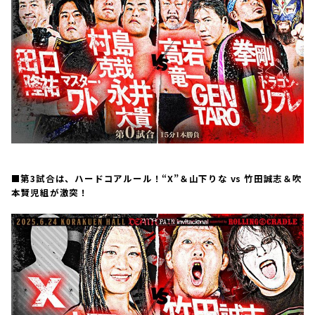
■第3試合は、ハードコアルール！“X”＆山下りな vs 竹田誠志＆吹
本賢児組が激突！