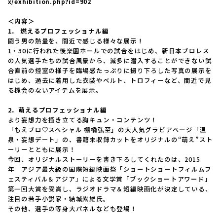
x/exhibition.php?id=902
＜内容＞
1． 燃えるプロフェッショナル編
闘う男の熱量を、間近で感じる様々な展示！
1・30に行われた後楽園ホールでの試合をはじめ、新日本プロレス
の人気選手たちの試合風景から、滅多に潜入することができない試
合直前の控室の様子を臨場感たっぷりに撮り下ろした写真の展示を
はじめ、過去に着用した衣装やベルト、トロフィーなど、間近で見
る機会のないアイテムを展示。
2．萌えるプロフェッショナル編
より妄想力を掻き立てる胸キュン・コンテンツ！
「もえプロ♡スペシャル 棚橋弘至」の大人気グラビアページ「温
泉・妄想デート」の、書籍未収録カットをオリジナルの“萌え”スト
ーリーとともに展示！
今回、オリジナルストーリーを書き下ろしてくれたのは、2015
年 アジア最大級の国際短編映画祭「ショートショートフィルムフ
ェスティバル＆アジア」による文学賞「ブックショートアワード」
第一回大賞を受賞し、ラジオドラマ＆短編映画化が決定している、
注目の若手小説家・結城紫雄氏。
その他、選手の等身大パネルなども登場！