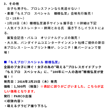
3．その他
女子も男子も、プロレスファンなら見逃せない！
・書籍「もえプロ スペシャル 棚橋弘至」会場先行販売！
（2・18木〜）
・2月18日（木）棚橋弘至選手サイン＆握手会！※詳細は下記
・人気イラストレーター・師岡とおる氏 描き下ろしイラストによ
る、
展覧会記念・パルコ オリジナルグッズの販売！
・大人気、バンダイナムコエンターテインメント社様ご提供の新日
本プロレス・シールプリント機が、シンニチ！展バージョンで登
場！
■
『もえプロ♡スペシャル 棚橋弘至』
全国のプ女子に捧ぐ！女子の為の“萌える“プロレスガイドブック
「もえプロ スペシャル」に、“100年に一人の逸材”棚橋弘至が登
場！！
発売日：2016年2月25日（木）発売
価格：1,500円 （税抜）
※表記に誤りがございました。こちらが正
しい価格となります。
発行：PARCO出版
＜収録内容＞
・萌えるグラビア撮り下ろし