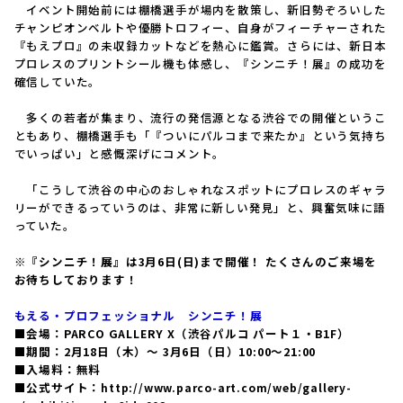
イベント開始前には棚橋選手が場内を散策し、新旧勢ぞろいした
チャンピオンベルトや優勝トロフィー、自身がフィーチャーされた
『もえプロ』の未収録カットなどを熱心に鑑賞。さらには、新日本
プロレスのプリントシール機も体感し、『シンニチ！展』の成功を
確信していた。
多くの若者が集まり、流行の発信源となる渋谷での開催というこ
ともあり、棚橋選手も「『ついにパルコまで来たか』という気持ち
でいっぱい」と感慨深げにコメント。
「こうして渋谷の中心のおしゃれなスポットにプロレスのギャラ
リーができるっていうのは、非常に新しい発見」と、興奮気味に語
っていた。
※『シンニチ！展』は3月6日(日)まで開催！ たくさんのご来場を
お待ちしております！
もえる・プロフェッショナル シンニチ！展
■会場：PARCO GALLERY X（渋谷パルコ パート１・B1F）
■期間：2月18日（木）〜 3月6日（日）10:00〜21:00
■入場料：無料
■公式サイト：
http://www.parco-art.com/web/gallery-