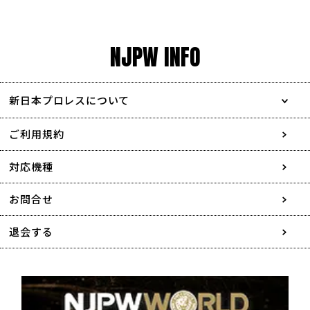
NJPW INFO
新日本プロレスについて
会社情報
ご利用規約
採用情報
対応機種
協賛・広告媒体のご案内
お問合せ
特定商取引に関する表記
退会する
個人情報について
著作権について