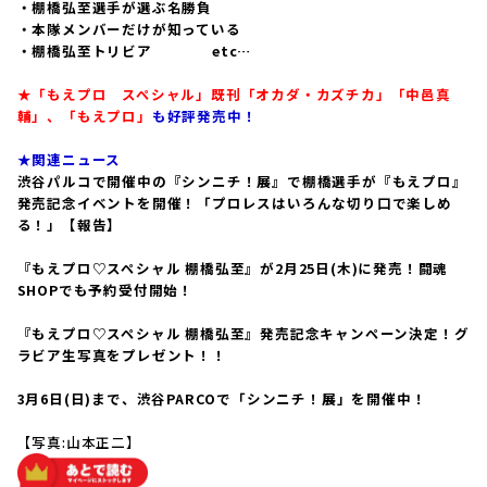
・棚橋弘至選手が選ぶ名勝負
・本隊メンバーだけが知っている
・棚橋弘至トリビア etc…
★「もえプロ スペシャル」既刊「オカダ・カズチカ」「中邑真
輔」、「もえプロ」
も好評発売中！
★関連ニュース
渋谷パルコで開催中の『シンニチ！展』で棚橋選手が『もえプロ』
発売記念イベントを開催！「プロレスはいろんな切り口で楽しめ
る！」【報告】
『もえプロ♡スペシャル 棚橋弘至』が2月25日(木)に発売！闘魂
SHOPでも予約受付開始！
『もえプロ♡スペシャル 棚橋弘至』発売記念キャンペーン決定！グ
ラビア生写真をプレゼント！！
3月6日(日)まで、渋谷PARCOで「シンニチ！展」を開催中！
【写真:山本正二】