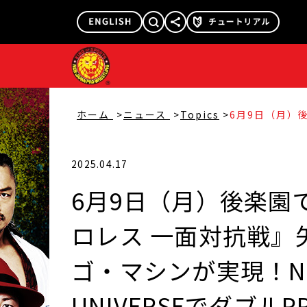
@njpw1972
@njpw_nyao
ホーム
ニュース
Topics
6月9日（月）
×DDTプロレス
パー・ササダン
WORLD、WRE
PPV配信も、
などを巡って早
2025.04.17
6月9日（月）後楽園
ロレス 一面対抗戦』
ゴ・マシンが実現！NJP
UNIVERSEでダブ