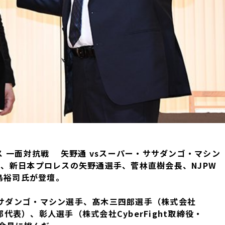
レス 一面対抗戦 矢野通
vsスーパー・ササダンゴ・マシン
れ、新日本プロレスの矢野通選手、菅林直樹会長、NJPW
下島裕司氏が登壇。
ササダンゴ・マシン選手、髙木三四郎選手（株式会社
業部代表）、彰人選手（株式会社CyberFight取締役・