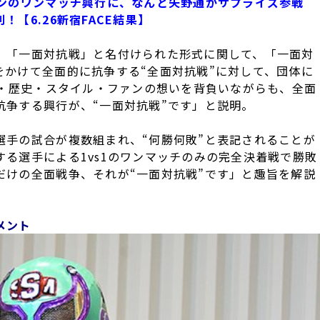
シンのワンマッチ興行に、なんと矢野通がサプライズ参戦
【6.26新宿FACE結果】
、「一面対抗戦」と名付けられた形式に関して、「一面対
をかけて全面的に抗争する“全面対抗戦”に対して、団体に
念・歴史・スタイル・ファンの想いを背負いながらも、全面
抗争する興行が、“一面対抗戦”です」と説明。
選手の試合が複数組まれ、“何勝何敗”と表記されることが
る選手による1vs1のワンマッチのみの完全決着戦で勝敗
だけの全面戦争、それが“一面対抗戦”です」と趣旨を解説
メント