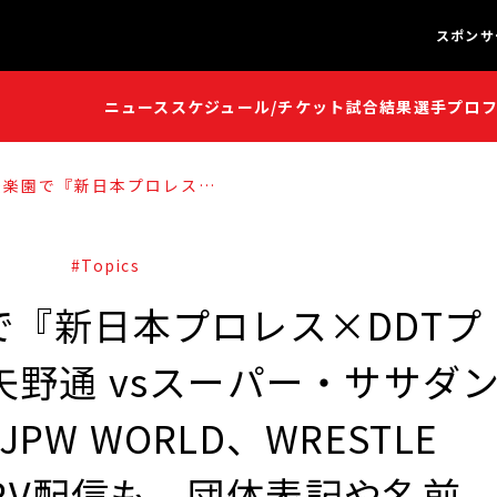
スポンサ
ニュース
スケジュール/チケット
試合結果
選手プロ
闘魂S
闘魂S
後楽園で『新日本プロレス
 一面対抗戦』矢野通 vsスー
ゴ・マシンが実現！NJPW
STLE UNIVERSEでダブル
団体表記や名前順、レフェリー
くも喧々諤々!!
#Topics
で『新日本プロレス×DDTプ
矢野通 vsスーパー・ササダ
W WORLD、WRESTLE
ルPPV配信も、団体表記や名前