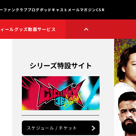
ー
ファンクラブ
ブログ
ポッドキャスト
メールマガジン
CSR
フィール
グッズ
動画サービス
HOP
新日本プロレスワールド
HOPプラス
Youtube公式チャンネル
TikTok公式アカウント
シリーズ特設サイト
獣神サンダー・ライガー

チャンネル
矢野通プロデュース!!
スイーツ真壁チャンネル
聖帝タイチのゲーム実況

ン
チャンネル
鷹木信悟ちゃんねる
永田裕志のゼァ!チャンネル
オーカーンチャンネル
スケジュール / チケット