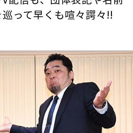
巡って早くも喧々諤々!!