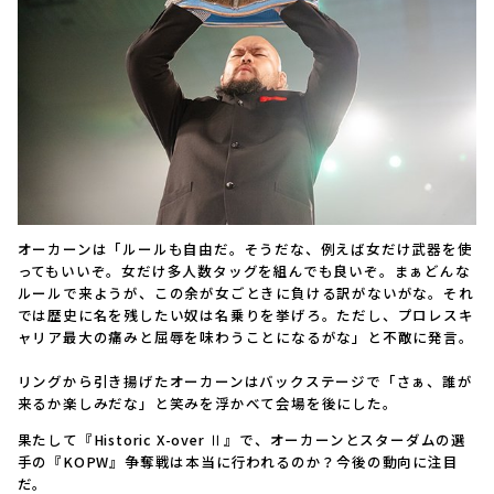
オーカーンは「ルールも自由だ。そうだな、例えば女だけ武器を使
ってもいいぞ。女だけ多人数タッグを組んでも良いぞ。まぁどんな
ルールで来ようが、この余が女ごときに負ける訳がないがな。それ
では歴史に名を残したい奴は名乗りを挙げろ。ただし、プロレスキ
ャリア最大の痛みと屈辱を味わうことになるがな」と不敵に発言。
リングから引き揚げたオーカーンはバックステージで「さぁ、誰が
来るか楽しみだな」と笑みを浮かべて会場を後にした。
果たして『Historic X-over Ⅱ』で、オーカーンとスターダムの選
手の『KOPW』争奪戦は本当に行われるのか？今後の動向に注目
だ。