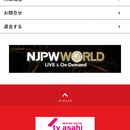
協賛・広告媒体のご案内
お問合せ
特定商取引に関する表記
退会する
個人情報について
著作権について
利用者情報の外部送信について