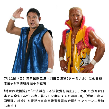
7月12日（金）東京国際空港（羽田空港第2ターミナル）に永田裕
志選手&本間朋晃選手が登場！
｢特殊詐欺撲滅｣と｢不法滞在・不法就労を防止｣し、外国の方々に日
本で安全安心な住み良い暮らしを実現するためのCIQ（税関、出入
国管理、検疫）と警視庁東京空港警察署の合同キャンペーンに参加
します！