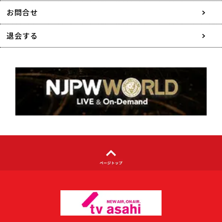
協賛・広告媒体のご案内
お問合せ
特定商取引に関する表記
退会する
個人情報について
著作権について
利用者情報の外部送信について