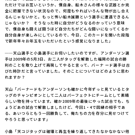
ただけではお互いというか、僕自身、船木さんの様々な武器とか完
全に把握できない状況なので、何度もやればいろんな物が出し合え
るんじゃないかと。もっと怖い船木誠勝という選手に遭遇できるん
じゃないか？ そうなった時に自分がどうなるのかっていう意味
で、僕自身も闘えば闘うほど自分たちがどんな闘いになってくるか
自分自身が楽しみにしているので、今日、このカードを聞いた段階
で新年早々お年玉をいただいたという感覚になりました」
──天山選手と小島選手にお伺いしたいのですが、アンダーソン選
手は2009年の5月3日、お二人がタッグを解散した福岡の試合の勝
利のことを取り上げて再現してやると言って、バーナ ード選手は古
びた時計だと言っていました。そのことについてはどのように思わ
れますか？
天山「バーナードもアンダーソンも確かに今年ずっと見ているとタ
ッグのチャンピオンとして二人はパーフェクトにチームとして素晴
らしい物を持っています。確か2009年の最後にやった試合でも、ち
ょうどあの試合で解散しましたけど、今回1・4で因縁の相手であ
る、あいつらともう一回勝負して、俺たちの力を存分に見せつけて
やろうと思っています」
小島「天コジタッグは破壊と再生を繰り返してきたなかなかない他