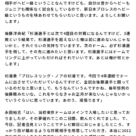
相手がヘビー級ということなんですけども、自分は昔からヘビーも
ジュニアも関係なく試合をしているので、新日本プロレスのヘビー
級というものを味あわせてもらいたいと思います。よろしくお願い
します」
後藤洋央紀「杉浦選手とは次で4度目の対戦になるんですけど、3連
敗という結果で、杉浦選手を超えないと俺は前に進めないんじゃな
いかと、それぐらいの気持ちでいますす。次のドーム、必ず杉浦選
手を倒して、その先に進みたいと思います。杉浦選手にはドームで
リングに上がっていただければそれでいいです。あとは俺が何とか
します」
杉浦貴「プロレスリング・ノアの杉浦です。今回で4年連続でドー
ムに出させていただいているんですけど、全試合後藤選手と闘って
いるのだなと思いまして、もうなんていうんですかね、毎年恒例の
後藤戦みたいな。これをやらなきゃお正月が来ないんじゃないかっ
ていうぐらいに思っています。あのう、頑張ります」
永田裕志「はい、当初東京ドームはメインで入場したいと思ってお
りましたが、その夢破れてこの二日間、飲んだくれてました。で、
今日、記者会見ということでテレビ朝日におじゃましたところ、す
っかり目が醒めるような対戦相手を用意していただき、本当に2012