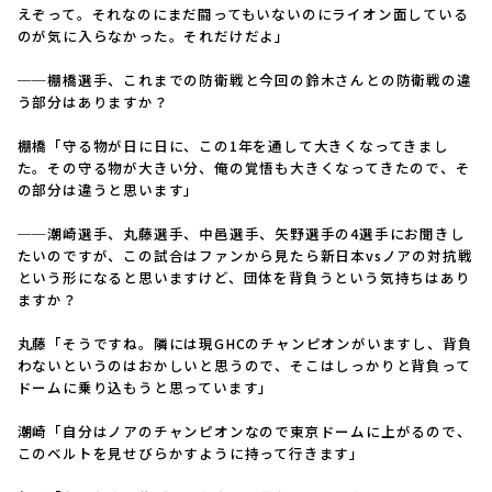
えぞって。それなのにまだ闘ってもいないのにライオン面している
のが気に入らなかった。それだけだよ」
──棚橋選手、これまでの防衛戦と今回の鈴木さんとの防衛戦の違
う部分はありますか？
棚橋「守る物が日に日に、この1年を通して大きくなってきまし
た。その守る物が大きい分、俺の覚悟も大きくなってきたので、そ
の部分は違うと思います」
──潮崎選手、丸藤選手、中邑選手、矢野選手の4選手にお聞きし
たいのですが、この試合はファンから見たら新日本vsノアの対抗戦
という形になると思いますけど、団体を背負うという気持ちはあり
ますか？
丸藤「そうですね。隣には現GHCのチャンピオンがいますし、背負
わないというのはおかしいと思うので、そこはしっかりと背負って
ドームに乗り込もうと思っています」
潮崎「自分はノアのチャンピオンなので東京ドームに上がるので、
このベルトを見せびらかすように持って行きます」