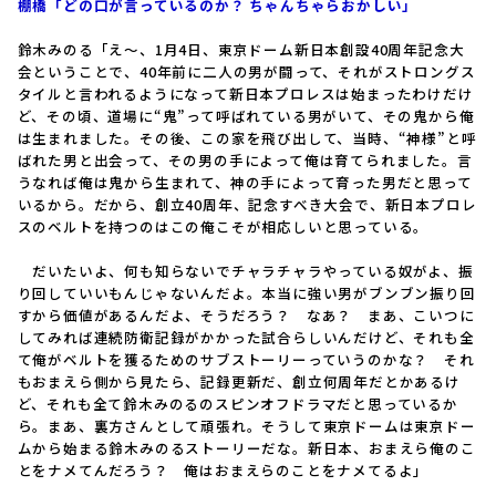
棚橋「どの口が言っているのか？ ちゃんちゃらおかしい」
鈴木みのる「え〜、1月4日、東京ドーム新日本創設40周年記念大
会ということで、40年前に二人の男が闘って、それがストロングス
タイルと言われるようになって新日本プロレスは始まったわけだけ
ど、その頃、道場に“鬼”って呼ばれている男がいて、その鬼から俺
は生まれました。その後、この家を飛び出して、当時、“神様”と呼
ばれた男と出会って、その男の手によって俺は育てられました。言
うなれば俺は鬼から生まれて、神の手によって育った男だと思って
いるから。だから、創立40周年、記念すべき大会で、新日本プロレ
スのベルトを持つのはこの俺こそが相応しいと思っている。
だいたいよ、何も知らないでチャラチャラやっている奴がよ、振
り回していいもんじゃないんだよ。本当に強い男がブンブン振り回
すから価値があるんだよ、そうだろう？ なあ？ まあ、こいつに
してみれば連続防衛記録がかかった試合らしいんだけど、それも全
て俺がベルトを獲るためのサブストーリーっていうのかな？ それ
もおまえら側から見たら、記録更新だ、創立何周年だとかあるけ
ど、それも全て鈴木みのるのスピンオフドラマだと思っているか
ら。まあ、裏方さんとして頑張れ。そうして東京ドームは東京ドー
ムから始まる鈴木みのるストーリーだな。新日本、おまえら俺のこ
とをナメてんだろう？ 俺はおまえらのことをナメてるよ」