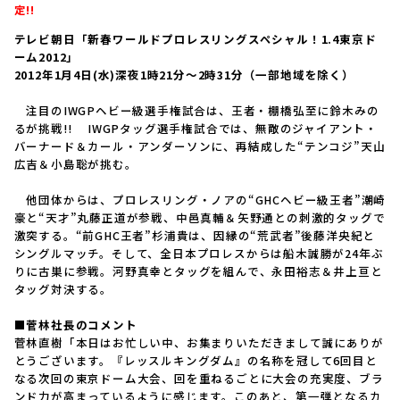
定!!
テレビ朝日「新春ワールドプロレスリングスペシャル！1.4東京ド
ーム2012」
2012年1月4日(水)深夜1時21分〜2時31分（一部地域を除く）
注目のIWGPヘビー級選手権試合は、王者・棚橋弘至に鈴木みの
るが挑戦!! IWGPタッグ選手権試合では、無敵のジャイアント・
バーナード＆カール・アンダーソンに、再結成した“テンコジ”天山
広吉＆小島聡が挑む。
他団体からは、プロレスリング・ノアの“GHCヘビー級王者”潮崎
豪と“天才”丸藤正道が参戦、中邑真輔＆矢野通との刺激的タッグで
激突する。“前GHC王者”杉浦貴は、因縁の“荒武者”後藤洋央紀と
シングルマッチ。そして、全日本プロレスからは船木誠勝が24年ぶ
りに古巣に参戦。河野真幸とタッグを組んで、永田裕志＆井上亘と
タッグ対決する。
■菅林社長のコメント
菅林直樹「本日はお忙しい中、お集まりいただきまして誠にありが
とうございます。『レッスルキングダム』の名称を冠して6回目と
なる次回の東京ドーム大会、回を重ねるごとに大会の充実度、ブラ
ンド力が高まっているように感じます。このあと、第一弾となるカ