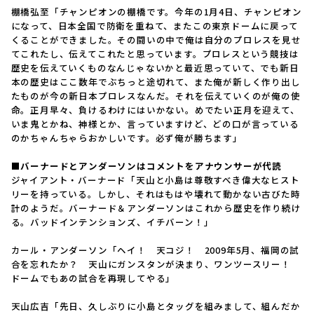
棚橋弘至「チャンピオンの棚橋です。今年の1月4日、チャンピオン
になって、日本全国で防衛を重ねて、またこの東京ドームに戻って
くることができました。その闘いの中で俺は自分のプロレスを見せ
てこれたし、伝えてこれたと思っています。プロレスという競技は
歴史を伝えていくものなんじゃないかと最近思っていて、でも新日
本の歴史はここ数年でぶちっと途切れて、また俺が新しく作り出し
たものが今の新日本プロレスなんだ。それを伝えていくのが俺の使
命。正月早々、負けるわけにはいかない。めでたい正月を迎えて、
いま鬼とかね、神様とか、言っていますけど、どの口が言っている
のかちゃんちゃらおかしいです。必ず俺が勝ちます」
■
バーナードとアンダーソンはコメントをアナウンサーが代読
ジャイアント・バーナード「天山と小島は尊敬すべき偉大なヒスト
リーを持っている。しかし、それはもはや壊れて動かない古びた時
計のようだ。バーナード＆アンダーソンはこれから歴史を作り続け
る。バッドインテンションズ、イチバーン！」
カール・アンダーソン「ヘイ！ 天コジ！ 2009年5月、福岡の試
合を忘れたか？ 天山にガンスタンが決まり、ワンツースリー！
ドームでもあの試合を再現してやる」
天山広吉「先日、久しぶりに小島とタッグを組みまして、組んだか