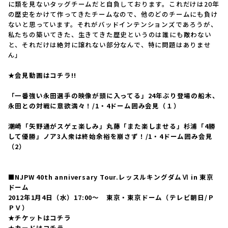
に類を見ないタッグチームだと自負しております。これだけは20年
の歴史をかけて作ってきたチームなので、他のどのチームにも負け
ないと思っています。それがバッドインテンションズであろうが、
私たちの築いてきた、生きてきた歴史というのは誰にも敵わない
と、それだけは絶対に譲れない部分なんで、特に問題はありませ
ん」
★会見動画はコチラ!!
「一番強い永田選手の映像が頭に入ってる」24年ぶり登場の船木、
永田との対戦に意欲満々！/1・4ドーム囲み会見（１）
潮崎「矢野通がスゲェ楽しみ」丸藤「また楽しませる」杉浦「4勝
して優勝」ノア3人衆は終始余裕を崩さず！/1・4ドーム囲み会見
（2）
■NJPW 40th anniversary Tour.レッスルキングダムⅥ in 東京
ドーム
2012年1月4日（水）17:00〜 東京・東京ドーム（テレビ朝日/Ｐ
ＰＶ）
★チケットはコチラ
★カードはコチラ