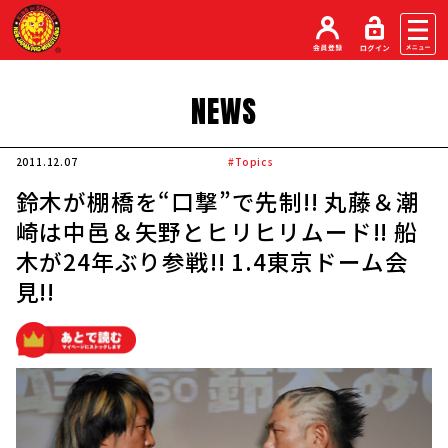
NEWS
2011.12.07
#Topics
鈴木が棚橋を“口撃”で先制!! 丸藤＆潮
崎は中邑＆矢野とヒリヒリムード!! 船
木が24年ぶり参戦!! 1.4東京ドーム会
見!!