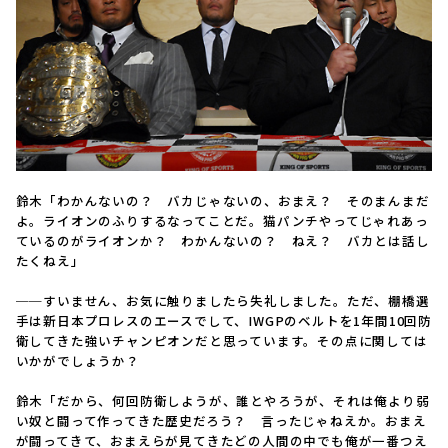
鈴木「わかんないの？ バカじゃないの、おまえ？ そのまんまだ
よ。ライオンのふりするなってことだ。猫パンチやってじゃれあっ
ているのがライオンか？ わかんないの？ ねえ？ バカとは話し
たくねえ」
──すいません、お気に触りましたら失礼しました。ただ、棚橋選
手は新日本プロレスのエースでして、IWGPのベルトを1年間10回防
衛してきた強いチャンピオンだと思っています。その点に関しては
いかがでしょうか？
鈴木「だから、何回防衛しようが、誰とやろうが、それは俺より弱
い奴と闘って作ってきた歴史だろう？ 言ったじゃねえか。おまえ
が闘ってきて、おまえらが見てきたどの人間の中でも俺が一番つえ