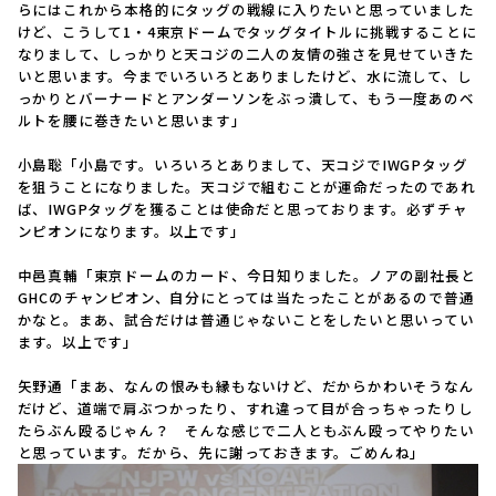
らにはこれから本格的にタッグの戦線に入りたいと思っていました
けど、こうして1・4東京ドームでタッグタイトルに挑戦することに
なりまして、しっかりと天コジの二人の友情の強さを見せていきた
いと思います。今までいろいろとありましたけど、水に流して、し
っかりとバーナードとアンダーソンをぶっ潰して、もう一度あのベ
ルトを腰に巻きたいと思います」
小島聡「小島です。いろいろとありまして、天コジでIWGPタッグ
を狙うことになりました。天コジで組むことが運命だったのであれ
ば、IWGPタッグを獲ることは使命だと思っております。必ずチャ
ンピオンになります。以上です」
中邑真輔「東京ドームのカード、今日知りました。ノアの副社長と
GHCのチャンピオン、自分にとっては当たったことがあるので普通
かなと。まあ、試合だけは普通じゃないことをしたいと思いってい
ます。以上です」
矢野通「まあ、なんの恨みも縁もないけど、だからかわいそうなん
だけど、道端で肩ぶつかったり、すれ違って目が合っちゃったりし
たらぶん殴るじゃん？ そんな感じで二人ともぶん殴ってやりたい
と思っています。だから、先に謝っておきます。ごめんね」