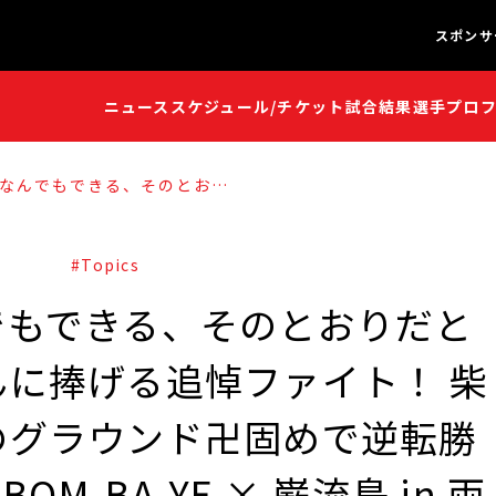
スポンサ
ニュース
スケジュール/チケット
試合結果
選手プロ
闘魂S
闘魂S
なんでもできる、そのとおり
」猪木さんに捧げる追悼ファ
ローラーに執念のグラウンド卍
【12.28『INOKI BOM-
流島 in 両国』結果】
#Topics
でもできる、そのとおりだと
に捧げる追悼ファイト！ 柴
のグラウンド卍固めで逆転勝
 BOM-BA-YE × 巌流島 in 両