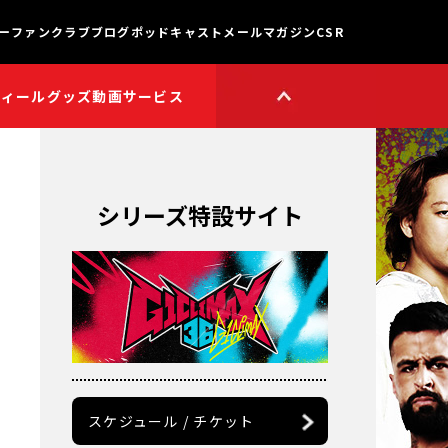
ー
ファンクラブ
ブログ
ポッドキャスト
メールマガジン
CSR
フィール
グッズ
動画サービス
HOP
新日本プロレスワールド
HOPプラス
Youtube公式チャンネル
TikTok公式アカウント
シリーズ特設サイト
獣神サンダー・ライガー

チャンネル
矢野通プロデュース!!
スイーツ真壁チャンネル
聖帝タイチのゲーム実況

チャンネル
鷹木信悟ちゃんねる
永田裕志のゼァ!チャンネル
オーカーンチャンネル
スケジュール / チケット