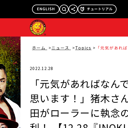
@njpw1972
@njpw_nyao
ホーム
ニュース
Topics
「元気があれば
だと思います！
イト！ 柴田が
固めで逆転勝利！ 
BA-YE × 巌
2022.12.28
「元気があればなん
思います！」猪木さん
田がローラーに執念
利！ 【12.28『INOKI