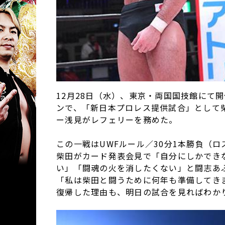
12月28日（水）、東京・両国国技館にて開催され
ンで、「新日本プロレス提供試合」として
ー浅見がレフェリーを務めた。
この一戦はUWFルール／30分1本勝負（
柴田がカード発表会見で「自分にしかでき
い」「闘魂の火を消したくない」と闘志あ
「私は柴田と闘うために何年も準備してき
復帰した理由も、明日の試合を見ればわか