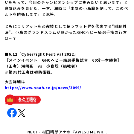
いをもって、今回のチャンピオンシップに挑みたいと思います」と
意気込みを見せた。一方、潮崎は「本気の小島聡を倒して、このベ
ルトを防衛します」と返答。
ともにラリアットを必殺技として使うマット界を代表する“剛腕対
決”、小島のグランドスラムが懸かったGHCヘビー級選手権の行方
は…？
■6.12「CyberFight Festival 2022」
［メインイベント GHCヘビー級選手権試合 60分一本勝負］
（王者）潮崎豪 vs 小島聡（挑戦者）
※第38代王者は初防衛戦。
大会詳細は
https://www.noah.co.jp/news/3099/
NEXT：村田晴郎アナの『AWESOME WR...