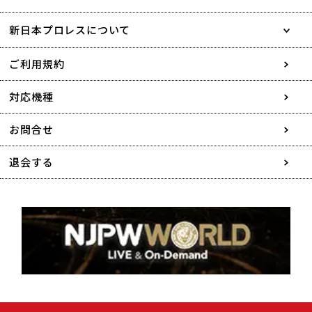
新日本プロレスについて
会社情報
ご利用規約
採用情報
対応機種
協賛・広告媒体のご案内
お問合せ
特定商取引に関する表記
退会する
個人情報について
著作権について
利用者情報の外部送信について