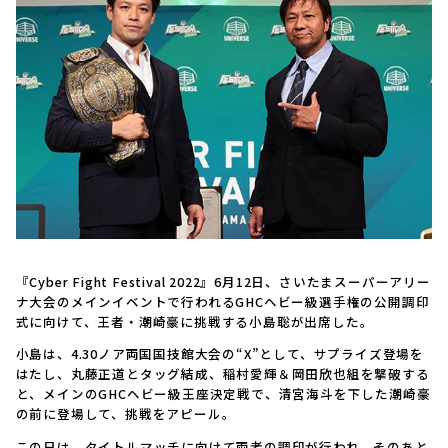
『Cyber Fight Festival 2022』6月12日、さいたまスーパーアリー
ナ大会のメインイベントで行われるGHCヘビー級選手権の公開調印
式に向けて、王者・潮崎豪に挑戦する小島聡が出席した。
小島は、4.30ノア両国国技館大会の“X”として、サプライズ登場を
はたし、丸藤正道とタッグ結成、稲村愛輝＆岡田欣也組を撃破する
と、メインのGHCヘビー級王座決定戦で、清宮海斗を下した潮崎豪
の前に登場して、挑戦をアピール。
この日は、タイトルマッチに向けて両者の調印が行われ、そのあと