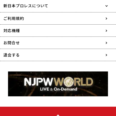
新日本プロレスについて
会社情報
ご利用規約
採用情報
対応機種
協賛・広告媒体のご案内
お問合せ
特定商取引に関する表記
退会する
個人情報について
著作権について
利用者情報の外部送信について