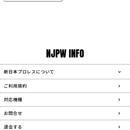
NJPW INFO
新日本プロレスについて
会社情報
ご利用規約
採用情報
対応機種
協賛・広告媒体のご案内
お問合せ
特定商取引に関する表記
退会する