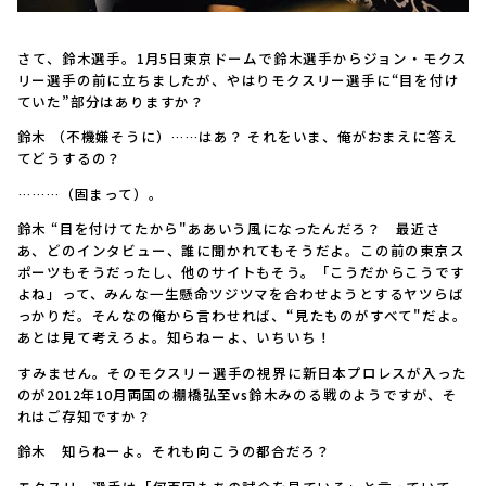
――さて、鈴木選手。1月5日東京ドームで鈴木選手からジョン・モクス
リー選手の前に立ちましたが、やはりモクスリー選手に“目を付け
ていた”部分はありますか？
鈴木 （不機嫌そうに）……はあ？ それをいま、俺がおまえに答え
てどうするの？
――………（固まって）。
鈴木 “目を付けてたから"ああいう風になったんだろ？ 最近さ
あ、どのインタビュー、誰に聞かれてもそうだよ。この前の東京ス
ポーツもそうだったし、他のサイトもそう。「こうだからこうです
よね」って、みんな一生懸命ツジツマを合わせようとするヤツらば
っかりだ。そんなの俺から言わせれば、“見たものがすべて"だよ。
あとは見て考えろよ。知らねーよ、いちいち！
――すみません。そのモクスリー選手の視界に新日本プロレスが入った
のが2012年10月両国の棚橋弘至vs鈴木みのる戦のようですが、そ
れはご存知ですか？
鈴木 知らねーよ。それも向こうの都合だろ？