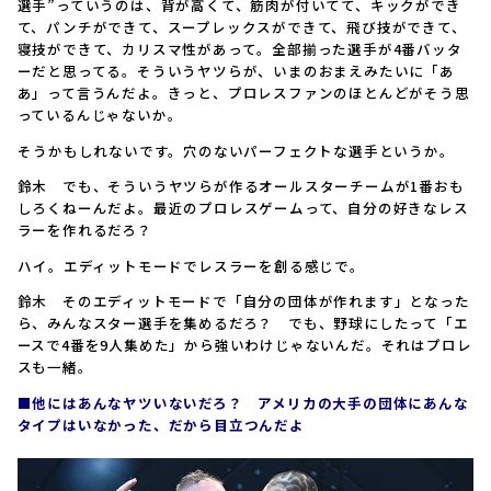
選手”っていうのは、背が高くて、筋肉が付いてて、キックができ
て、パンチができて、スープレックスができて、飛び技ができて、
寝技ができて、カリスマ性があって。全部揃った選手が4番バッタ
ーだと思ってる。そういうヤツらが、いまのおまえみたいに「あ
あ」って言うんだよ。きっと、プロレスファンのほとんどがそう思
っているんじゃないか。
――そうかもしれないです。穴のないパーフェクトな選手というか。
鈴木 でも、そういうヤツらが作るオールスターチームが1番おも
しろくねーんだよ。最近のプロレスゲームって、自分の好きなレス
ラーを作れるだろ？
――ハイ。エディットモードでレスラーを創る感じで。
鈴木 そのエディットモードで「自分の団体が作れます」となった
ら、みんなスター選手を集めるだろ？ でも、野球にしたって「エ
ースで4番を9人集めた」から強いわけじゃないんだ。それはプロレ
スも一緒。
■他にはあんなヤツいないだろ？ アメリカの大手の団体にあんな
タイプはいなかった、だから目立つんだよ