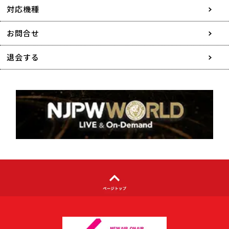
採用情報
対応機種
協賛・広告媒体のご案内
お問合せ
特定商取引に関する表記
退会する
個人情報について
著作権について
利用者情報の外部送信について