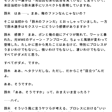
――モクスリー選手は「何百回もあの試合を見ている」と言っていて、
来日当初から鈴木選手にリスペクトを表明していますね。
鈴木 はあ……。まあ、俺のファンなんじゃないの？
――そこは当初から「鈴木のファンだ」とおっしゃっていました。一方
で鈴木選手はモクスリーにどういう感情がありますか？
鈴木 感情？ まあ、ポンと俺の庭にアイツが現れて、ワーッと暴
れた。元WWEのディーン・アンブローズ。ちょっと風貌が変わって
登場した。たしかに昔から見たことはあるけど、特別にプロレスが
うまいわけでもないし、強いわけでもないし、凄いわけでもない。
すべてがダメだと思う。
――すべてがダメ、ですか。
鈴木 ああ、ヘタクソだしな。ただし、だからこそ“目立つ”んだ
よ。
――ああ、そうですか。
鈴木 「ああ、そうですか」って、おまえいま言ったろ？
――……ハイ。
鈴木 そういう風に言うヤツらが考える、プロレスにおける“いい