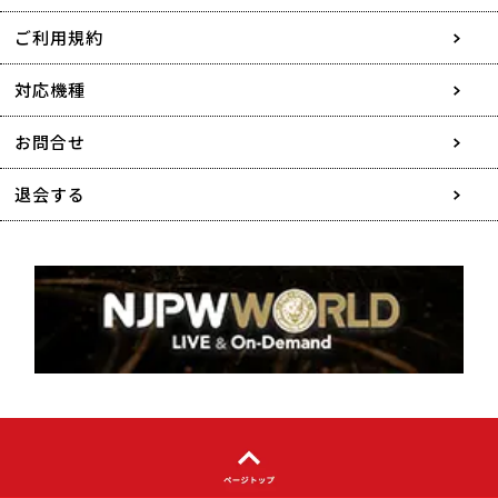
会社情報
ご利用規約
採用情報
対応機種
協賛・広告媒体のご案内
お問合せ
特定商取引に関する表記
退会する
個人情報について
著作権について
利用者情報の外部送信について