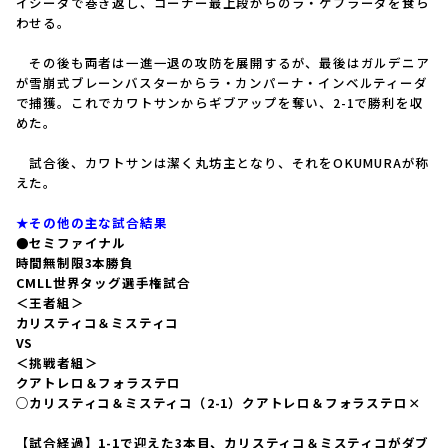
イシーダで巻き返し、コーナー最上段からのラ・ケブラーダを食ら
わせる。
その後も両者は一進一退の攻防を展開するが、最後はガルデニア
が雪崩式ブレーンバスターからラ・カンパーナ・インベルティーダ
で捕獲。これでカワトサンからギブアップを奪い、2-1で勝利を収
めた。
試合後、カワトサンは潔く丸坊主となり、それをOKUMURAが称
えた。
★その他の主な試合結果
●セミファイナル
時間無制限3本勝負
CMLL世界タッグ選手権試合
＜王者組＞
カリスティコ＆ミスティコ
VS
＜挑戦者組＞
クアトレロ＆フォラステロ
○カリスティコ＆ミスティコ（2-1）クアトレロ＆フォラステロ×
【試合経過】1-1で迎えた3本目、カリスティコ＆ミスティコがダブ