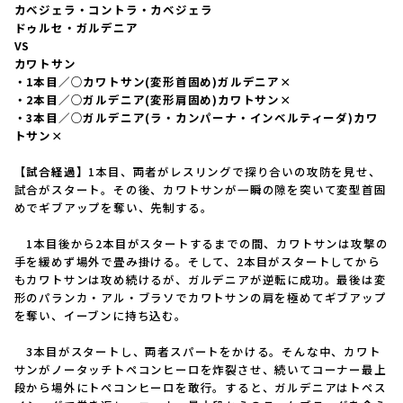
カベジェラ・コントラ・カベジェラ
ドゥルセ・ガルデニア
VS
カワトサン
・1本目／○カワトサン(変形首固め)ガルデニア×
・2本目／○ガルデニア(変形肩固め)カワトサン×
・3本目／○ガルデニア(ラ・カンパーナ・インベルティーダ)カワ
トサン×
【試合経過】
1本目、両者がレスリングで探り合いの攻防を見せ、
試合がスタート。その後、カワトサンが一瞬の隙を突いて変型首固
めでギブアップを奪い、先制する。
1本目後から2本目がスタートするまでの間、カワトサンは攻撃の
手を緩めず場外で畳み掛ける。そして、2本目がスタートしてから
もカワトサンは攻め続けるが、ガルデニアが逆転に成功。最後は変
形のパランカ・アル・ブラソでカワトサンの肩を極めてギブアップ
を奪い、イーブンに持ち込む。
3本目がスタートし、両者スパートをかける。そんな中、カワト
サンがノータッチトペコンヒーロを炸裂させ、続いてコーナー最上
段から場外にトペコンヒーロを敢行。すると、ガルデニアはトペス