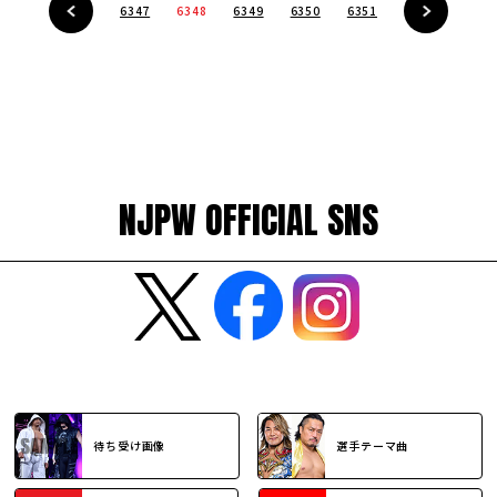
6347
6348
6349
6350
6351
NJPW OFFICIAL SNS
待ち受け画像
選手テーマ曲