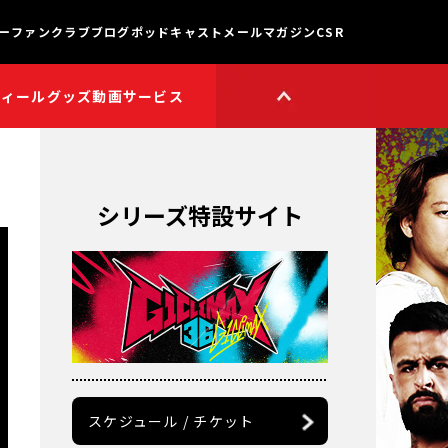
ー
ファンクラブ
ブログ
ポッドキャスト
メールマガジン
CSR
フィール
グッズ
動画サービス
HOP
新日本プロレスワールド
HOPプラス
Youtube公式チャンネル
TikTok公式アカウント
シリーズ特設サイト
獣神サンダー・ライガー

チャンネル
矢野通プロデュース!!
スイーツ真壁チャンネル
聖帝タイチのゲーム実況

チャンネル
鷹木信悟ちゃんねる
永田裕志のゼァ!チャンネル
オーカーンチャンネル
スケジュール / チケット