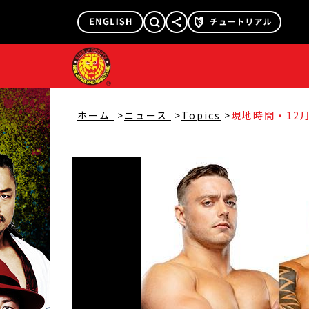
@njpw1972
@njpw_nyao
ホーム
ニュース
Topics
現地時間・12月
ニア州アナハイムで
Project 2』