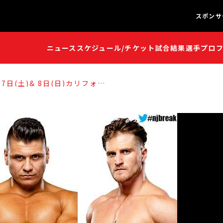
スポンサ
ニュース
スケジュール/チケット
試合結果
選手プロ
闘魂S
闘魂S
7日(土)& 8日(日)カリフォル
『Lion’s Break
の開催が決定!!