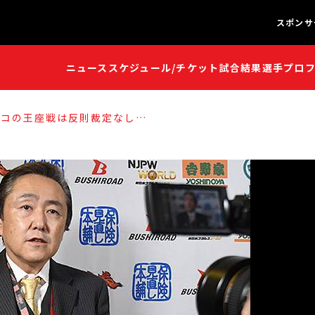
スポンサ
ニュース
スケジュール/チケット
試合結果
選手プロ
闘魂S
闘魂S
リコの王座戦は反則裁定なしの
Codyvs飯伏はROH世界王座
ルシングルマッチに変更！