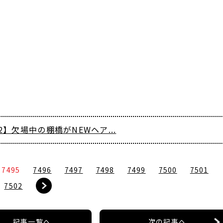
』
12】欠場中の棚橋がNEWヘア...
7495
7496
7497
7498
7499
7500
7501
7502
記事一覧へ
次の記事へ