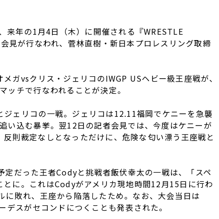
来年の1月4日（木）に開催される『WRESTLE
する囲み会見が行なわれ、菅林直樹・新日本プロレスリング取締
ガvsクリス・ジェリコのIWGP USヘビー級王座戦が、
Qマッチで行なわれることが決定。
ェリコの一戦。ジェリコは12.11福岡でケニーを急襲
追い込む暴挙。翌12日の記者会見では、今度はケニーが
。反則裁定なしとなっただけに、危険な匂い漂う王座戦と
定だった王者Codyと挑戦者飯伏幸太の一戦は、「スペ
とに。これはCodyがアメリカ現地時間12月15日に行わ
スルに敗れ、王座から陥落したため。なお、大会当日は
ローデスがセコンドにつくことも発表された。