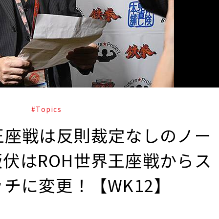
#Topics
王座戦は反則裁定なしのノー
s飯伏はROH世界王座戦からス
チに変更！【WK12】