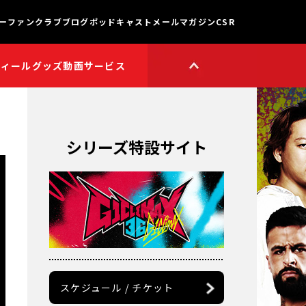
ー
ファンクラブ
ブログ
ポッドキャスト
メールマガジン
CSR
フィール
グッズ
動画サービス
HOP
新日本プロレスワールド
HOPプラス
Youtube公式チャンネル
TikTok公式アカウント
シリーズ特設サイト
獣神サンダー・ライガー

チャンネル
矢野通プロデュース!!
スイーツ真壁チャンネル
聖帝タイチのゲーム実況

チャンネル
鷹木信悟ちゃんねる
永田裕志のゼァ!チャンネル
オーカーンチャンネル
スケジュール / チケット