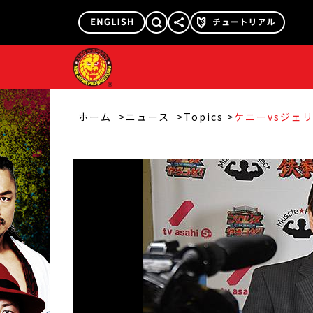
@njpw1972
@njpw_nyao
ホーム
ニュース
Topics
ケニーvsジェ
ノーDQマッチ！
戦からスペシャ
【WK12】